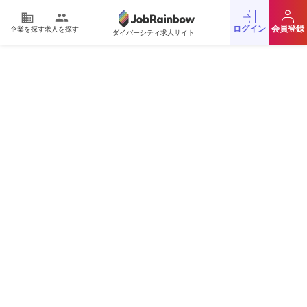
domain
people
ログイン
会員登録
企業を探す
求人を探す
ダイバーシティ求人サイト
運営会社
利用規約
プライバシーポリシー
採用をお考えの企業様
お問い合わせ
JobRainbow MAGAZINE
© 2016 JobRainbow Co.,Ltd.