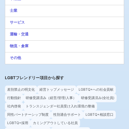
士業
サービス
運輸・交通
物流・倉庫
その他
LGBTフレンドリー項目から探す
差別禁止の明文化
経営トップメッセージ
LGBTQ+への社会貢献
行動指針
研修受講済み（経営/管理/人事）
研修受講済み(全社員)
社内啓発
トランスジェンダー社員受け入れ環境の整備
同性パートナーシップ制度
性別適合サポート
LGBTQ+相談窓口
LGBTQ+採用
カミングアウトしている社員