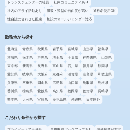
トランスジェンダーの社員
社内コミュニティあり
社内のアライ活動あり
服装・髪型の自由度が高い
通称名使用OK
性自認に合わせた配慮
施設のオールジェンダー対応
勤務地から探す
北海道
青森県
秋田県
岩手県
宮城県
山形県
福島県
茨城県
栃木県
群馬県
埼玉県
千葉県
神奈川県
山梨県
東京都
新潟県
長野県
富山県
石川県
福井県
静岡県
愛知県
岐阜県
大阪府
京都府
滋賀県
奈良県
和歌山県
兵庫県
三重県
岡山県
広島県
山口県
鳥取県
島根県
香川県
徳島県
愛媛県
高知県
福岡県
佐賀県
長崎県
熊本県
大分県
宮崎県
鹿児島県
沖縄県
日本国外
こだわり条件から探す
プライベートでも仲良し
資格取得バックアップあり
研修制度が充実