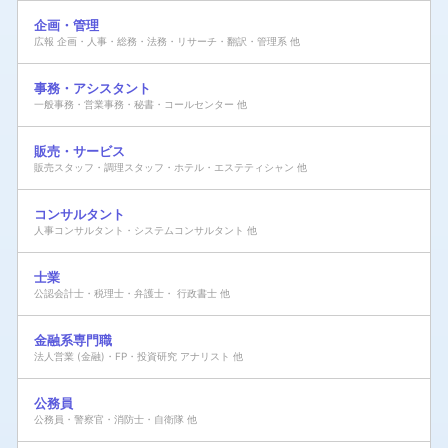
企画・管理
広報 企画・人事・総務・法務・リサーチ・翻訳・管理系 他
事務・アシスタント
一般事務・営業事務・秘書・コールセンター 他
販売・サービス
販売スタッフ・調理スタッフ・ホテル・エステティシャン 他
コンサルタント
人事コンサルタント・システムコンサルタント 他
士業
公認会計士・税理士・弁護士・ 行政書士 他
金融系専門職
法人営業 (金融)・FP・投資研究 アナリスト 他
公務員
公務員・警察官・消防士・自衛隊 他