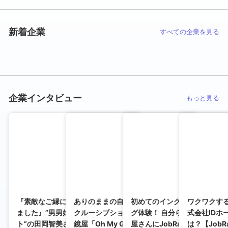
新着企業
すべての企業を見る
企業インタビュー
もっと見る
『素敵なご縁に恵まれて、結婚やめ
ありのままの自分で働くとは？ イン
初めてのインクルーシブショ
ワクワクす
ました』”男男婚活コンサルタン
クルーシブショッピングができる眼
グ体験！ 自分らしさに出会え
式会社IDホ
ト”の田岡智美さんが考える本当の
鏡屋「Oh My Glasses」の「働きや
屋さんにJobRainbow取材
は？【JobR