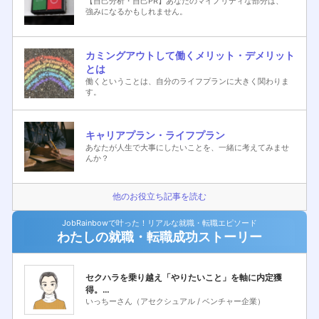
【自己分析・自己PR】あなたのマイノリティな部分は、
強みになるかもしれません。
カミングアウトして働くメリット・デメリット
とは
働くということは、自分のライフプランに大きく関わりま
す。
キャリアプラン・ライフプラン
あなたが人生で大事にしたいことを、一緒に考えてみませ
んか？
他のお役立ち記事を読む
JobRainbowで叶った！リアルな就職・転職エピソード
わたしの就職・転職成功ストーリー
セクハラを乗り越え「やりたいこと」を軸に内定獲
得。
自分を知り、生涯現役のキャリアを強みに変える道筋
いっちーさん（アセクシュアル / ベンチャー企業）
を解説。自分らしさが最高の武器に。