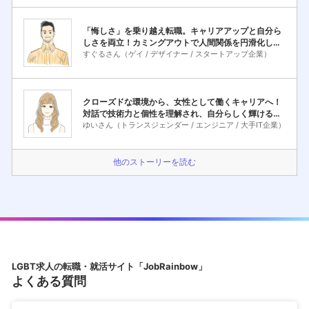
「悔しさ」を乗り越え転職。キャリアアップと自分ら
しさを両立！カミングアウトで人間関係を円滑化し、
迷う時間を仕事に打ち込む「楽しい時間」に変える。
すぐるさん（ゲイ / デザイナー / スタートアップ企業）
クローズドな環境から、女性として働くキャリアへ！
対話で技術力と個性を理解され、自分らしく輝ける職
場を手に入れた成功体験。
ゆいさん（トランスジェンダー / エンジニア / 大手IT企業）
他のストーリーを読む
LGBT求人の転職・就活サイト「JobRainbow」
よくある質問