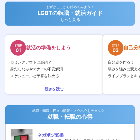
まずはここから始めてみよう！
LGBTの転職・就活ガイド
もっと見る
STEP
STEP
就活の準備をしよう
自己分
01
02
カミングアウトは必須？
自分史を作ろう
身だしなみやマナーの不安解消
弱みを強みに変え
スケジュールと予算を決める
ライフプランとキ
続きを読む
就職・転職に役立つ情報・ノウハウをチェック！
就職・転職の心得
ネガポジ変換