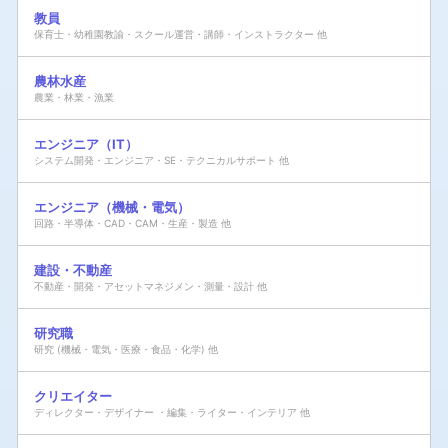
教員
保育士・幼稚園教諭・スクール運営・講師・インストラクター 他
農林水産
農業・林業・漁業
エンジニア（IT）
システム開発・エンジニア・SE・テクニカルサポート 他
エンジニア（機械・電気）
回路・半導体・CAD・CAM・生産・製造 他
建設・不動産
不動産・開発・アセットマネジメン・測量・設計 他
研究職
研究 (機械・電気・医療・食品・化学) 他
クリエイター
ディレクター・デザイナー ・編集・ライター・インテリア 他