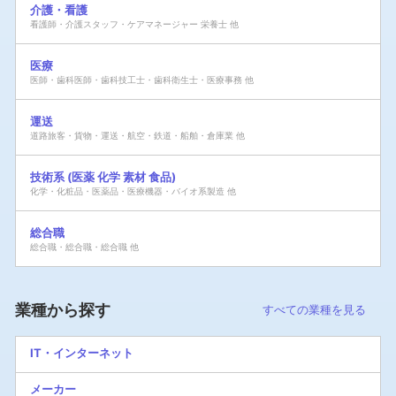
介護・看護
看護師・介護スタッフ・ケアマネージャー 栄養士 他
医療
医師・歯科医師・歯科技工士・歯科衛生士・医療事務 他
運送
道路旅客・貨物・運送・航空・鉄道・船舶・倉庫業 他
技術系 (医薬 化学 素材 食品)
化学・化粧品・医薬品・医療機器・バイオ系製造 他
総合職
総合職・総合職・総合職 他
業種から探す
すべての業種を見る
IT・インターネット
メーカー