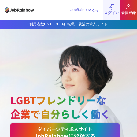
JobRainbowとは
ログイン
会員登録
利用者数No.1 LGBTQ+転職・就活の求人サイト