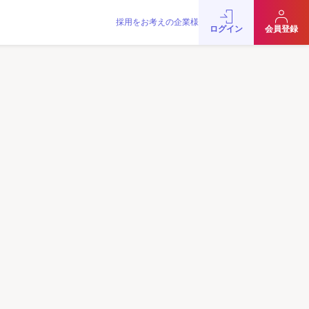
採用をお考えの企業様
をお考えの企業様
お問い合わせ
JobRainbow MAGAZINE
ログイン
会員登録
© 2016 JobRainbow Co.,Ltd.