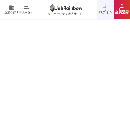
domain
people
ログイン
会員登録
企業を探す
求人を探す
ダイバーシティ求人サイト
運営会社
利用規約
プライバシーポリシー
採用をお考えの企業様
お問い合わせ
JobRainbow MAGAZINE
© 2016 JobRainbow Co.,Ltd.