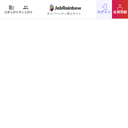
domain
people
ログイン
会員登録
企業を探す
求人を探す
ダイバーシティ求人サイト
運営会社
利用規約
プライバシーポリシー
採用をお考えの企業様
お問い合わせ
JobRainbow MAGAZINE
© 2016 JobRainbow Co.,Ltd.