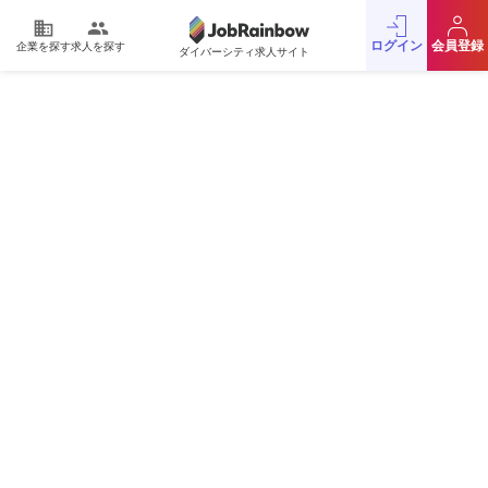
domain
people
ログイン
会員登録
企業を探す
求人を探す
ダイバーシティ求人サイト
運営会社
利用規約
プライバシーポリシー
採用をお考えの企業様
お問い合わせ
JobRainbow MAGAZINE
© 2016 JobRainbow Co.,Ltd.