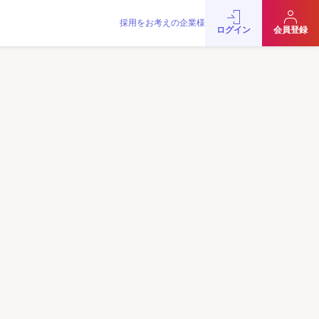
採用をお考えの企業様
をお考えの企業様
お問い合わせ
JobRainbow MAGAZINE
ログイン
会員登録
© 2016 JobRainbow Co.,Ltd.