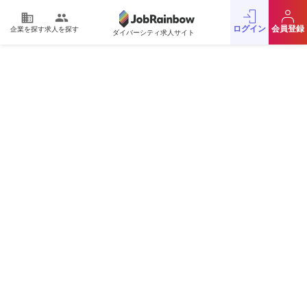
domain
people
ログイン
会員登録
企業を探す
求人を探す
ダイバーシティ求人サイト
運営会社
利用規約
プライバシーポリシー
採用をお考えの企業様
お問い合わせ
JobRainbow MAGAZINE
© 2016 JobRainbow Co.,Ltd.