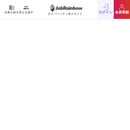
domain
people
ログイン
会員登録
企業を探す
求人を探す
ダイバーシティ求人サイト
運営会社
利用規約
プライバシーポリシー
採用をお考えの企業様
お問い合わせ
JobRainbow MAGAZINE
© 2016 JobRainbow Co.,Ltd.