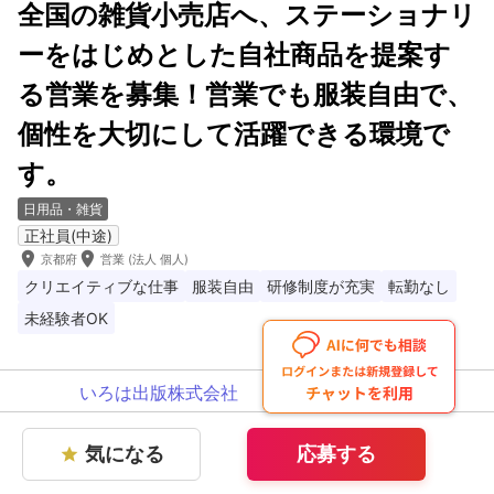
全国の雑貨小売店へ、ステーショナリ
ーをはじめとした自社商品を提案す
る営業を募集！営業でも服装自由で、
個性を大切にして活躍できる環境で
す。
日用品・雑貨
正社員(中途)
room
room
京都府
営業 (法人 個人)
クリエイティブな仕事
服装自由
研修制度が充実
転勤なし
未経験者OK
いろは出版株式会社
気になる
応募する
star
気になる
応募する
star