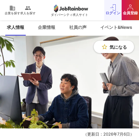
domain
people
ログイン
会員登録
企業を探す
求人を探す
ダイバーシティ求人サイト
運営会社
利用規約
求人情報
企業情報
社員の声
イベント&News
プライバシーポリシー
採用をお考えの企業様
お問い合わせ
JobRainbow MAGAZINE
star_border
気になる
© 2016 JobRainbow Co.,Ltd.
（更新日：2026年7月6日）