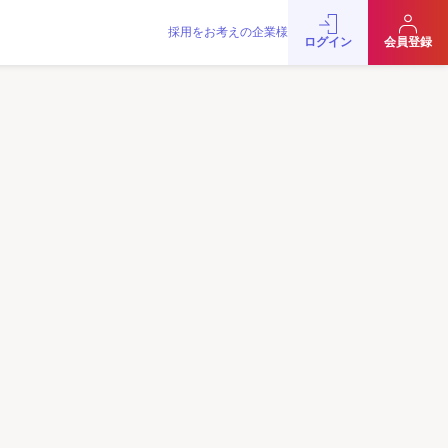
採用をお考えの企業様
をお考えの企業様
お問い合わせ
JobRainbow MAGAZINE
ログイン
会員登録
© 2016 JobRainbow Co.,Ltd.