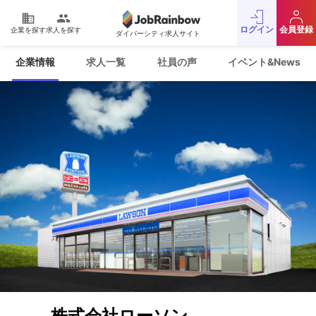
domain
people
ログイン
会員登録
企業を探す
求人を探す
ダイバーシティ求人サイト
運営会社
利用規約
企業情報
求人一覧
社員の声
イベント&News
プライバシーポリシー
採用をお考えの企業様
お問い合わせ
JobRainbow MAGAZINE
© 2016 JobRainbow Co.,Ltd.
株式会社ローソン