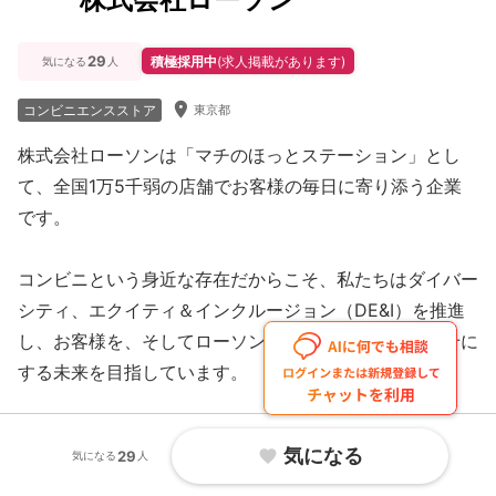
29
積極採用中
(求人掲載があります)
気になる
人
room
コンビニエンスストア
東京都
株式会社ローソンは「マチのほっとステーション」とし
て、全国1万5千弱の店舗でお客様の毎日に寄り添う企業
です。

コンビニという身近な存在だからこそ、私たちはダイバー
シティ、エクイティ＆インクルージョン（DE&I）を推進
し、お客様を、そしてローソンに関わる全ての人を幸せに
する未来を目指しています。

「コンビニの中ではローソンが一番好き！」というそこの
気になる
favorite
29
気になる
人
あなた、私たちと一緒に働いてみませんか？