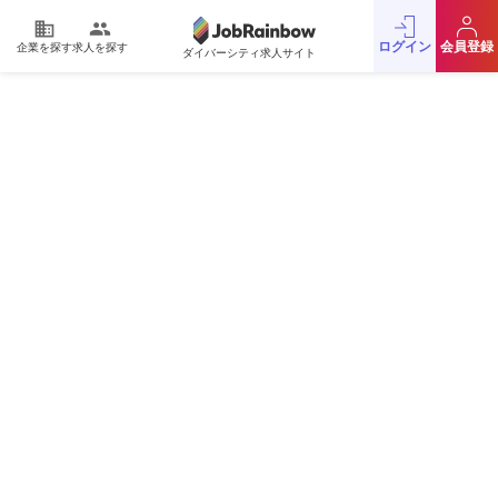
domain
people
ログイン
会員登録
企業を探す
求人を探す
ダイバーシティ求人サイト
運営会社
利用規約
プライバシーポリシー
採用をお考えの企業様
お問い合わせ
JobRainbow MAGAZINE
© 2016 JobRainbow Co.,Ltd.