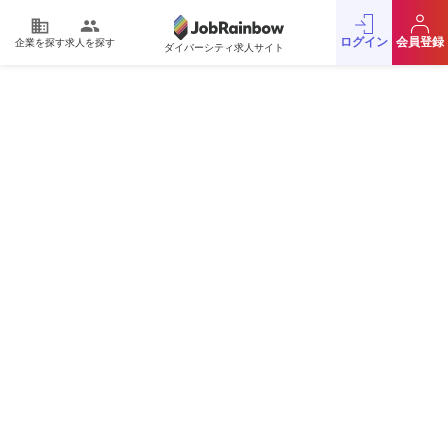
domain
people
ログイン
会員登録
企業を探す
求人を探す
ダイバーシティ求人サイト
運営会社
利用規約
プライバシーポリシー
採用をお考えの企業様
お問い合わせ
JobRainbow MAGAZINE
© 2016 JobRainbow Co.,Ltd.