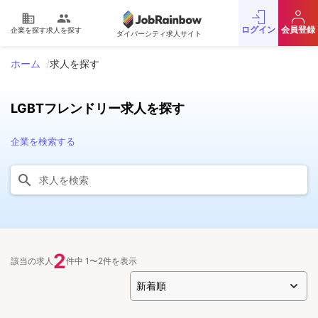
domain
people
ログイン
会員登録
企業を探す
求人を探す
ダイバーシティ求人サイト
ホーム
求人を探す
LGBTフレンドリー求人を探す
企業を検索する
2
該当の求人
件中 1〜2件を表示