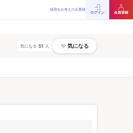
採用をお考えの企業様
をお考えの企業様
お問い合わせ
JobRainbow MAGAZINE
ログイン
会員登録
© 2016 JobRainbow Co.,Ltd.
気になる
51
気になる
人
favorite