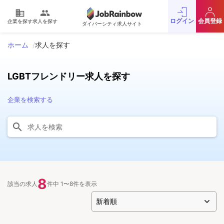
domain
people
ログイン
会員登録
企業を探す
求人を探す
ダイバーシティ求人サイト
ホーム
求人を探す
LGBTフレンドリー求人を探す
企業を検索する
8
該当の求人
件中 1〜8件を表示