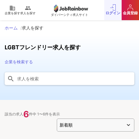
domain
people
ログイン
会員登録
企業を探す
求人を探す
ダイバーシティ求人サイト
ホーム
求人を探す
LGBTフレンドリー求人を探す
企業を検索する
6
該当の求人
件中 1〜6件を表示