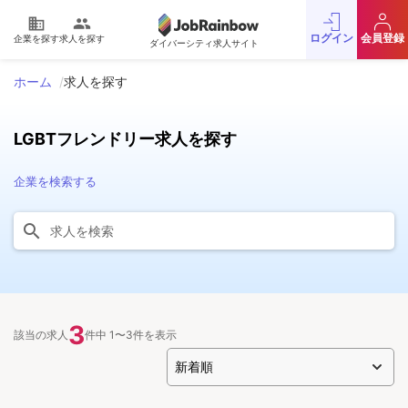
domain
people
ログイン
会員登録
企業を探す
求人を探す
ダイバーシティ求人サイト
ホーム
求人を探す
LGBTフレンドリー求人を探す
企業を検索する
3
該当の求人
件中 1〜3件を表示