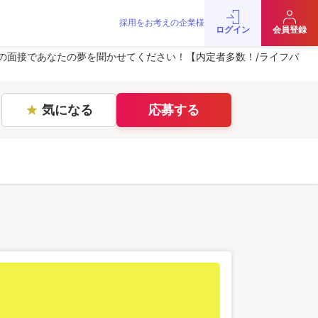
採用をお考えの企業様
をお考えの企業様
お問い合わせ
JobRainbow MAGAZINE
ログイン
会員登録
© 2016 JobRainbow Co.,Ltd.
の面接であなたの夢を聞かせてください！【内定者多数！/ライフパ
気になる
応募する
star