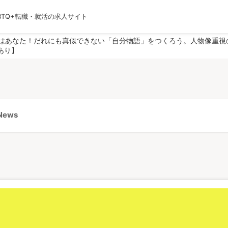
BTQ+転職・就活の求人サイト
運営会社
利用規約
プライバシーポリシー
採用
役はあなた！だれにも真似できない「自分物語」をつくろう。人物像重視
あり】
ews