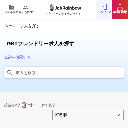
domain
people
ログイン
会員登録
企業を探す
求人を探す
ダイバーシティ求人サイト
ホーム
求人を探す
LGBTフレンドリー求人を探す
企業を検索する
3
該当の求人
件中 1〜3件を表示