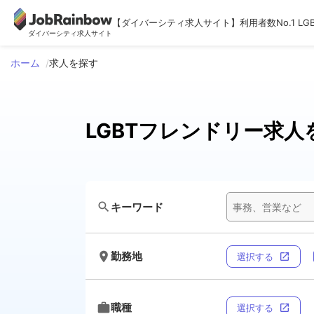
【ダイバーシティ求人サイト】利用者数No.1 LG
ダイバーシティ求人サイト
ホーム
求人を探す
LGBTフレンドリー求人
search
キーワード
room
勤務地
選択する
open_in_new
work
職種
選択する
open_in_new