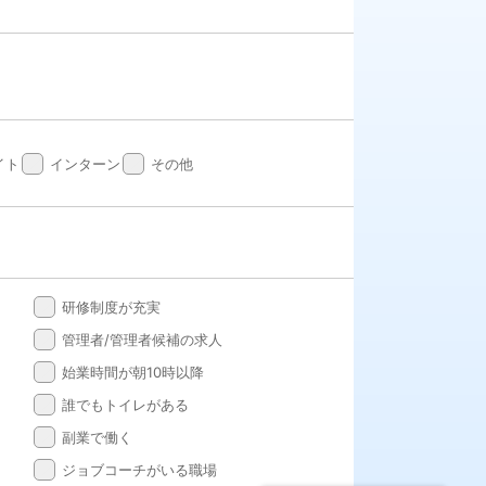
done
done
イト
インターン
その他
done
研修制度が充実
done
管理者/管理者候補の求人
done
始業時間が朝10時以降
done
誰でもトイレがある
done
副業で働く
done
ジョブコーチがいる職場