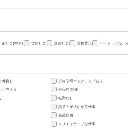
done
done
done
done
正社員(中途)
契約社員
派遣社員
業務委託
パート・アルバ
done
も仲良し
資格取得バックアップあり
done
し手当あり
未経験者OK
done
り
転勤なし
done
語学力が活かせる仕事
done
服装自由
done
クリエイティブな仕事