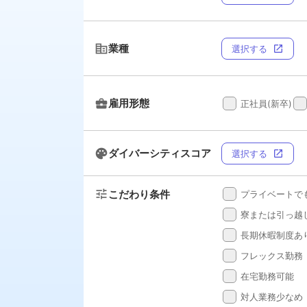
corporate_fare
業種
選択する
open_in_new
business_center
雇用形態
done
done
正社員(新卒)
palette
ダイバーシティスコア
選択する
open_in_new
tune
こだわり条件
done
プライベートで
done
寮または引っ越
done
長期休暇制度あ
done
フレックス勤務
done
在宅勤務可能
done
対人業務少なめ