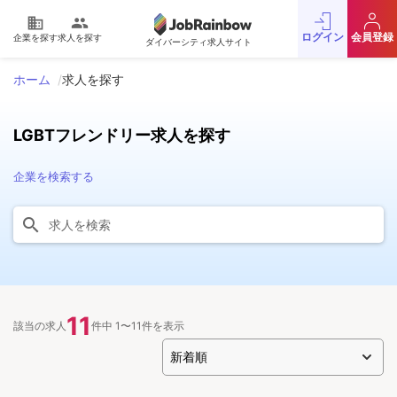
domain
people
ログイン
会員登録
企業を探す
求人を探す
ダイバーシティ求人サイト
ホーム
求人を探す
LGBTフレンドリー求人を探す
企業を検索する
11
該当の求人
件中 1〜11件を表示