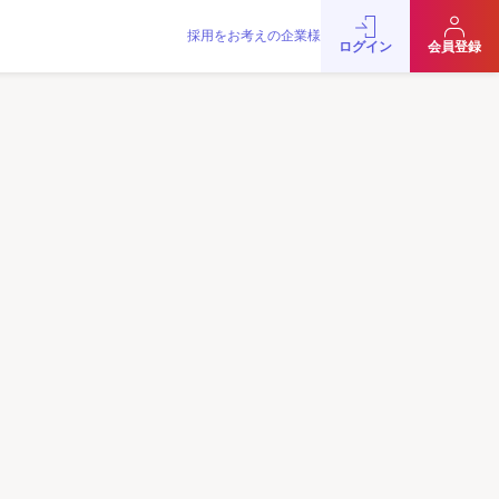
採用をお考えの企業様
をお考えの企業様
お問い合わせ
JobRainbow MAGAZINE
ログイン
会員登録
© 2016 JobRainbow Co.,Ltd.