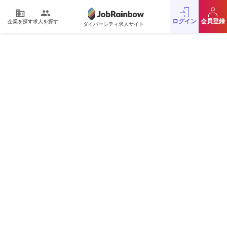
domain
people
ログイン
会員登録
企業を探す
求人を探す
ダイバーシティ求人サイト
運営会社
利用規約
プライバシーポリシー
採用をお考えの企業様
お問い合わせ
JobRainbow MAGAZINE
© 2016 JobRainbow Co.,Ltd.