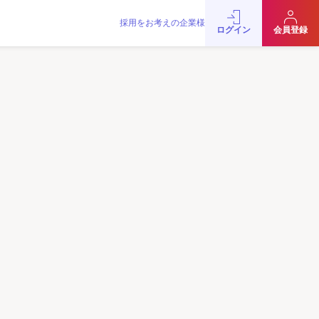
採用をお考えの企業様
をお考えの企業様
お問い合わせ
JobRainbow MAGAZINE
ログイン
会員登録
© 2016 JobRainbow Co.,Ltd.