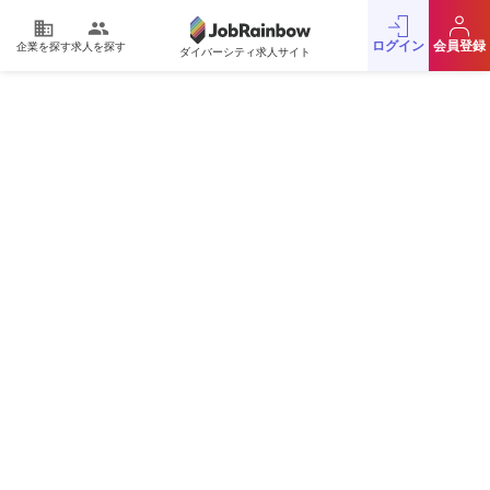
domain
people
ログイン
会員登録
企業を探す
求人を探す
ダイバーシティ求人サイト
運営会社
利用規約
プライバシーポリシー
採用をお考えの企業様
お問い合わせ
JobRainbow MAGAZINE
© 2016 JobRainbow Co.,Ltd.