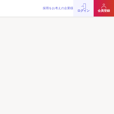
採用をお考えの企業様
をお考えの企業様
お問い合わせ
JobRainbow MAGAZINE
ログイン
会員登録
© 2016 JobRainbow Co.,Ltd.