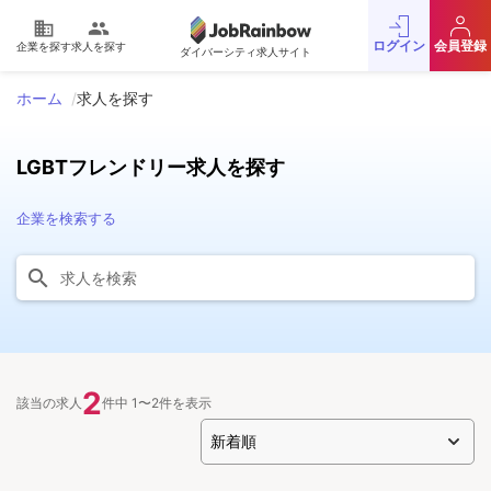
domain
people
ログイン
会員登録
企業を探す
求人を探す
ダイバーシティ求人サイト
ホーム
求人を探す
LGBTフレンドリー求人を探す
企業を検索する
2
該当の求人
件中 1〜2件を表示