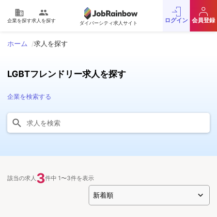
domain
people
ログイン
会員登録
企業を探す
求人を探す
ダイバーシティ求人サイト
ホーム
求人を探す
LGBTフレンドリー求人を探す
企業を検索する
3
該当の求人
件中 1〜3件を表示