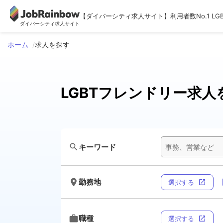
【ダイバーシティ求人サイト】利用者数No.1 LG
ダイバーシティ求人サイト
ホーム
求人を探す
LGBTフレンドリー求人
search
キーワード
room
勤務地
選択する
open_in_new
work
職種
選択する
open_in_new