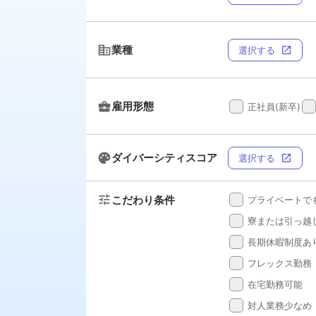
corporate_fare
業種
選択する
open_in_new
business_center
雇用形態
done
done
正社員(新卒)
palette
ダイバーシティスコア
選択する
open_in_new
tune
こだわり条件
done
プライベートで
done
寮または引っ越
done
長期休暇制度あ
done
フレックス勤務
done
在宅勤務可能
done
対人業務少なめ