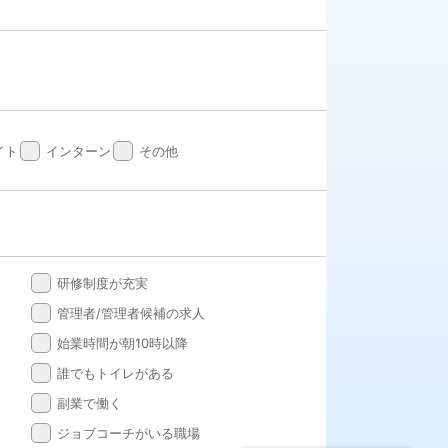
done
done
イト
インターン
その他
done
研修制度が充実
done
管理者/管理者候補の求人
done
始業時間が朝10時以降
done
誰でもトイレがある
done
副業で働く
done
ジョブコーチがいる職場