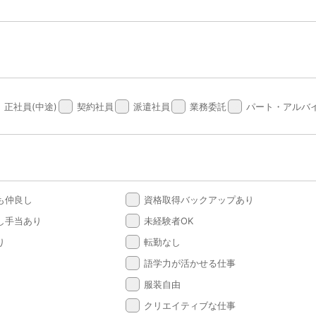
done
done
done
done
正社員(中途)
契約社員
派遣社員
業務委託
パート・アルバ
done
も仲良し
資格取得バックアップあり
done
し手当あり
未経験者OK
done
り
転勤なし
done
語学力が活かせる仕事
done
服装自由
done
クリエイティブな仕事