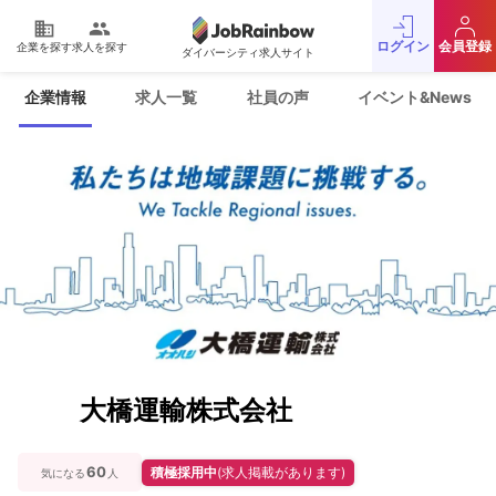
domain
people
ログイン
会員登録
企業を探す
求人を探す
ダイバーシティ求人サイト
運営会社
利用規約
企業情報
求人一覧
社員の声
イベント&News
プライバシーポリシー
採用をお考えの企業様
お問い合わせ
JobRainbow MAGAZINE
© 2016 JobRainbow Co.,Ltd.
大橋運輸株式会社
60
積極採用中
(求人掲載があります)
気になる
人