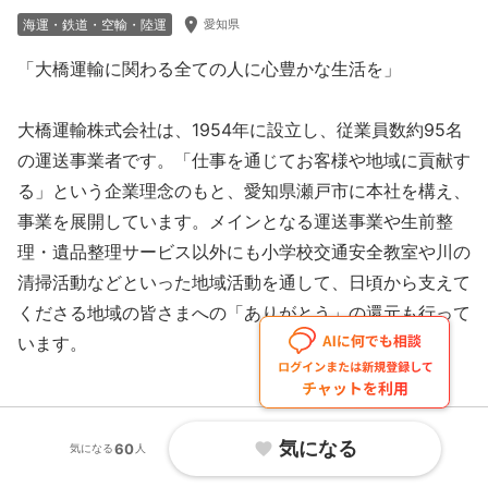
room
海運・鉄道・空輸・陸運
愛知県
「大橋運輸に関わる全ての人に心豊かな生活を」

大橋運輸株式会社は、1954年に設立し、従業員数約95名
の運送事業者です。「仕事を通じてお客様や地域に貢献す
る」という企業理念のもと、愛知県瀬戸市に本社を構え、
事業を展開しています。メインとなる運送事業や生前整
理・遺品整理サービス以外にも小学校交通安全教室や川の
清掃活動などといった地域活動を通して、日頃から支えて
くださる地域の皆さまへの「ありがとう」の還元も行って
います。

「みんな違う、だから、いい」

気になる
favorite
60
気になる
人