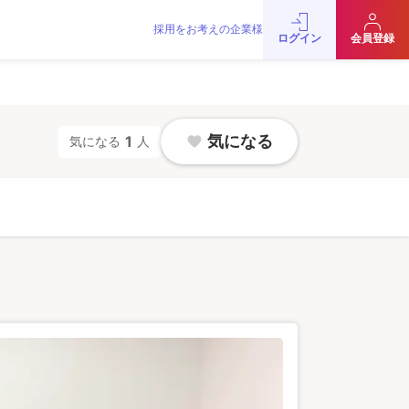
採用をお考えの企業様
をお考えの企業様
お問い合わせ
JobRainbow MAGAZINE
ログイン
会員登録
© 2016 JobRainbow Co.,Ltd.
気になる
1
気になる
人
favorite