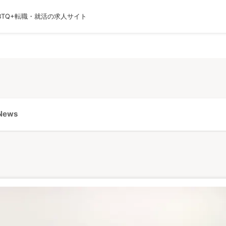
BTQ+転職・就活の求人サイト
運営会社
利用規約
プライバシーポリシー
採用
ews