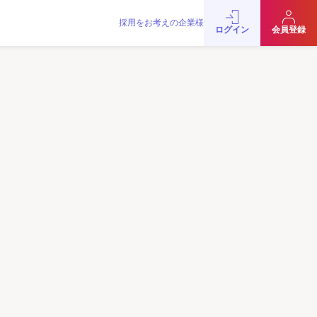
採用をお考えの企業様
をお考えの企業様
お問い合わせ
JobRainbow MAGAZINE
ログイン
会員登録
© 2016 JobRainbow Co.,Ltd.