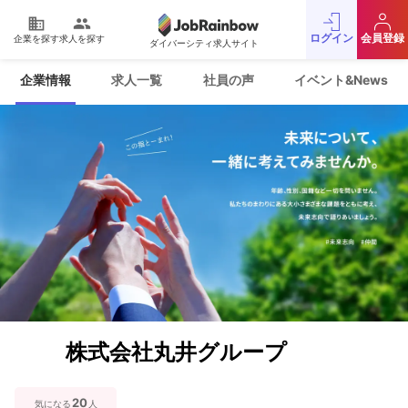
domain
people
ログイン
会員登録
企業を探す
求人を探す
ダイバーシティ求人サイト
運営会社
利用規約
企業情報
求人一覧
社員の声
イベント&News
プライバシーポリシー
採用をお考えの企業様
お問い合わせ
JobRainbow MAGAZINE
© 2016 JobRainbow Co.,Ltd.
株式会社丸井グループ
20
気になる
人