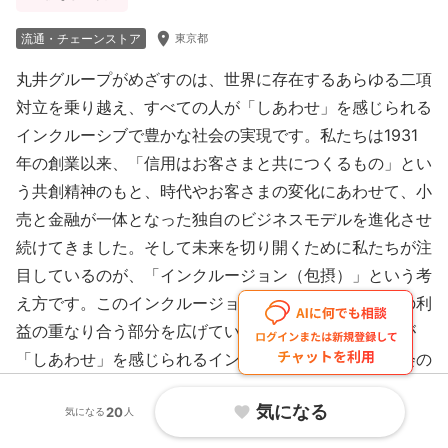
room
流通・チェーンストア
東京都
丸井グループがめざすのは、世界に存在するあらゆる二項
対立を乗り越え、すべての人が「しあわせ」を感じられる
インクルーシブで豊かな社会の実現です。私たちは1931
年の創業以来、「信用はお客さまと共につくるもの」とい
う共創精神のもと、時代やお客さまの変化にあわせて、小
売と金融が一体となった独自のビジネスモデルを進化させ
続けてきました。そして未来を切り開くために私たちが注
目しているのが、「インクルージョン（包摂）」という考
え方です。このインクルージョンを通じ、すべての人の利
益の重なり合う部分を広げていくことが、すべての人が
「しあわせ」を感じられるインクルーシブで豊かな社会の
実現につながると考えています。

気になる
favorite
20
気になる
人