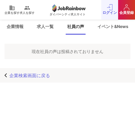
domain
people
ログイン
会員登録
企業を探す
求人を探す
ダイバーシティ求人サイト
運営会社
利用規約
企業情報
求人一覧
社員の声
イベント&News
プライバシーポリシー
採用をお考えの企業様
お問い合わせ
JobRainbow MAGAZINE
現在社員の声は投稿されておりません
© 2016 JobRainbow Co.,Ltd.
企業検索画面に戻る
arrow_back_ios