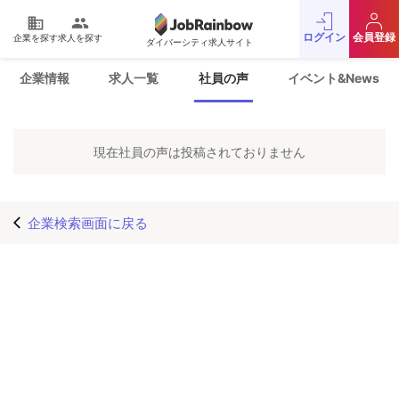
domain
people
ログイン
会員登録
企業を探す
求人を探す
ダイバーシティ求人サイト
運営会社
利用規約
企業情報
求人一覧
社員の声
イベント&News
プライバシーポリシー
採用をお考えの企業様
お問い合わせ
JobRainbow MAGAZINE
現在社員の声は投稿されておりません
© 2016 JobRainbow Co.,Ltd.
企業検索画面に戻る
arrow_back_ios