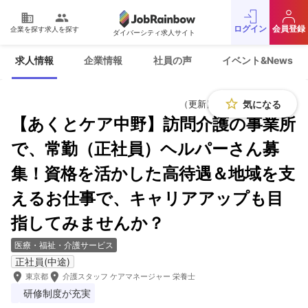
domain
people
ログイン
会員登録
企業を探す
求人を探す
ダイバーシティ求人サイト
運営会社
利用規約
求人情報
企業情報
社員の声
イベント&News
プライバシーポリシー
採用をお考えの企業様
お問い合わせ
JobRainbow MAGAZINE
star_border
気になる
（更新日：2026年6月18日）
【あくとケア中野】訪問介護の事業所
© 2016 JobRainbow Co.,Ltd.
で、常勤（正社員）ヘルパーさん募
集！資格を活かした高待遇＆地域を支
えるお仕事で、キャリアアップも目
指してみませんか？
医療・福祉・介護サービス
正社員(中途)
room
room
東京都
介護スタッフ ケアマネージャー 栄養士
研修制度が充実