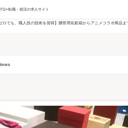
BTQ+転職・就活の求人サイト
運営会社
利用規約
プライバシーポリシー
採用
ゼロでも、職人技の技術を習得】贈答用化粧箱からアニメコラボ商品ま
ews