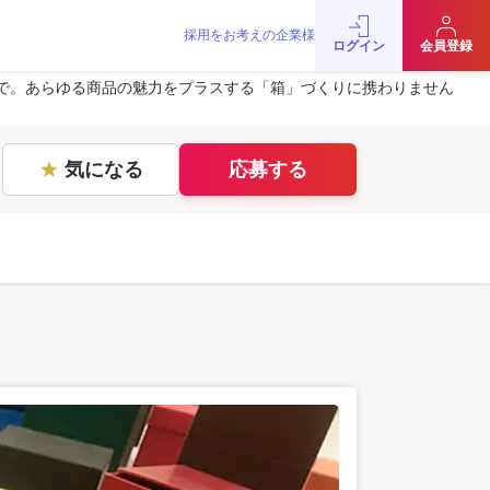
採用をお考えの企業様
をお考えの企業様
お問い合わせ
JobRainbow MAGAZINE
ログイン
会員登録
© 2016 JobRainbow Co.,Ltd.
で。あらゆる商品の魅力をプラスする「箱」づくりに携わりません
気になる
応募する
star