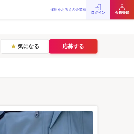
採用をお考えの企業様
をお考えの企業様
お問い合わせ
JobRainbow MAGAZINE
ログイン
会員登録
© 2016 JobRainbow Co.,Ltd.
気になる
応募する
star