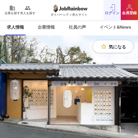
domain
people
ログイン
会員登録
企業を探す
求人を探す
ダイバーシティ求人サイト
運営会社
利用規約
求人情報
企業情報
社員の声
イベント&News
プライバシーポリシー
採用をお考えの企業様
お問い合わせ
JobRainbow MAGAZINE
star_border
気になる
© 2016 JobRainbow Co.,Ltd.