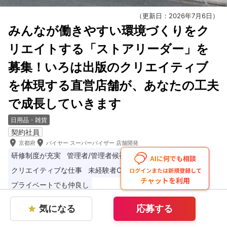
（更新日：2026年7月6日）
みんなが働きやすい環境づくりをク
リエイトする「ストアリーダー」を
募集！いろは出版のクリエイティブ
を体現する直営店舗が、あなたの工夫
で成長していきます
日用品・雑貨
契約社員
room
room
京都府
バイヤー スーパーバイザー 店舗開発
研修制度が充実
管理者/管理者候補の求人
服装自由
クリエイティブな仕事
未経験者OK
対人業務少なめ
プライベートでも仲良し
気になる
応募する
star
いろは出版株式会社