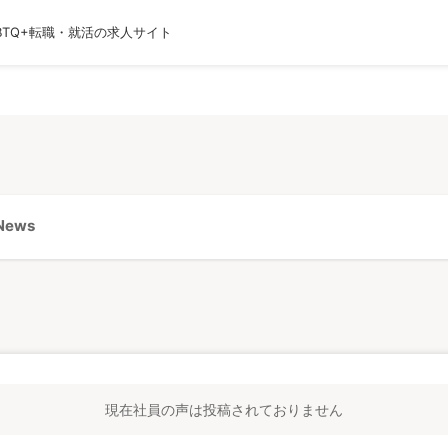
BTQ+転職・就活の求人サイト
運営会社
利用規約
プライバシーポリシー
採用
ews
現在社員の声は投稿されておりません