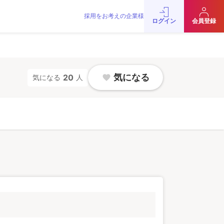
採用をお考えの企業様
をお考えの企業様
お問い合わせ
JobRainbow MAGAZINE
ログイン
会員登録
© 2016 JobRainbow Co.,Ltd.
気になる
20
気になる
人
favorite