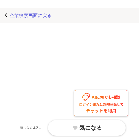
企業検索画面に戻る
arrow_back_ios
気になる
favorite
47
気になる
人