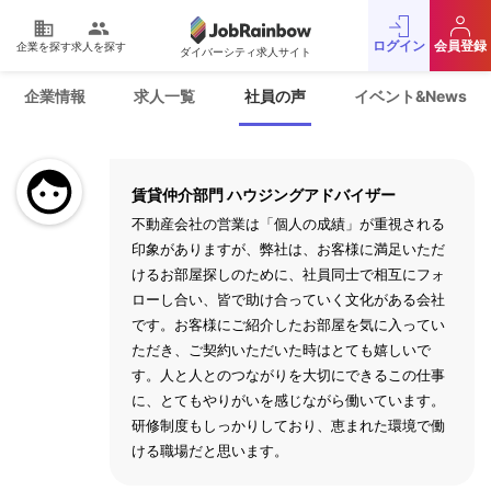
domain
people
ログイン
会員登録
企業を探す
求人を探す
ダイバーシティ求人サイト
運営会社
利用規約
企業情報
求人一覧
社員の声
イベント&News
プライバシーポリシー
採用をお考えの企業様
お問い合わせ
JobRainbow MAGAZINE
賃貸仲介部門 ハウジングアドバイザー
© 2016 JobRainbow Co.,Ltd.
不動産会社の営業は「個人の成績」が重視される
印象がありますが、弊社は、お客様に満足いただ
けるお部屋探しのために、社員同士で相互にフォ
ローし合い、皆で助け合っていく文化がある会社
です。お客様にご紹介したお部屋を気に入ってい
ただき、ご契約いただいた時はとても嬉しいで
す。人と人とのつながりを大切にできるこの仕事
に、とてもやりがいを感じながら働いています。
研修制度もしっかりしており、恵まれた環境で働
ける職場だと思います。