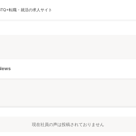
BTQ+転職・就活の求人サイト
運営会社
利用規約
プライバシーポリシー
採用
ews
現在社員の声は投稿されておりません