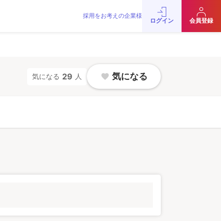
採用をお考えの企業様
をお考えの企業様
お問い合わせ
JobRainbow MAGAZINE
ログイン
会員登録
© 2016 JobRainbow Co.,Ltd.
気になる
29
気になる
人
favorite