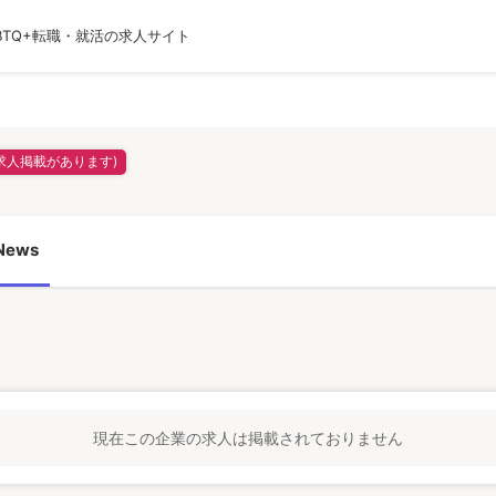
BTQ+転職・就活の求人サイト
運営会社
利用規約
プライバシーポリシー
採用
(求人掲載があります)
ews
現在この企業の求人は掲載されておりません