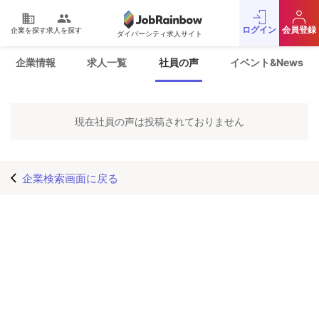
domain
people
ログイン
会員登録
企業を探す
求人を探す
ダイバーシティ求人サイト
運営会社
利用規約
企業情報
求人一覧
社員の声
イベント&News
プライバシーポリシー
採用をお考えの企業様
お問い合わせ
JobRainbow MAGAZINE
現在社員の声は投稿されておりません
© 2016 JobRainbow Co.,Ltd.
企業検索画面に戻る
arrow_back_ios