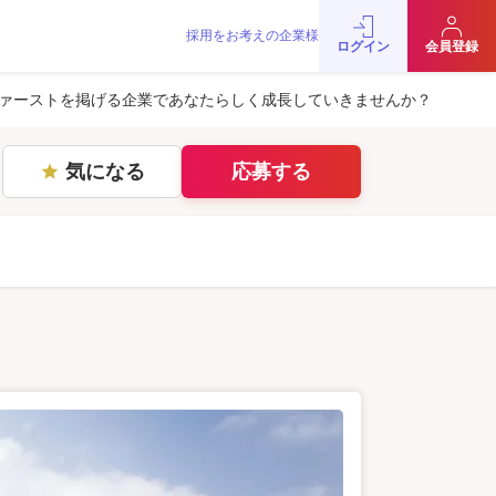
採用をお考えの企業様
をお考えの企業様
お問い合わせ
JobRainbow MAGAZINE
ログイン
会員登録
© 2016 JobRainbow Co.,Ltd.
ァーストを掲げる企業であなたらしく成長していきませんか？
気になる
応募する
star