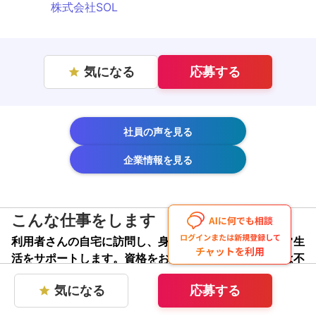
株式会社SOL
気になる
応募する
star
社員の声を見る
企業情報を見る
こんな仕事をします
利用者さんの自宅に訪問し、身の回りや家事など、日常生
活をサポートします。資格をお持ちの方であれば経験は不
問です
気になる
応募する
star
株式会社SOLは、訪問介護事業と居宅介護支援事業を主軸
に、東北から関西まで全国27箇所の事業所を展開する福