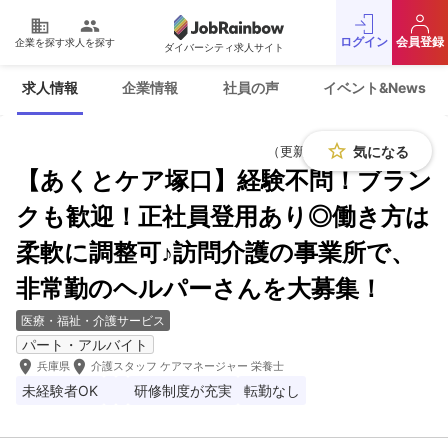
domain
people
ログイン
会員登録
企業を探す
求人を探す
ダイバーシティ求人サイト
運営会社
利用規約
求人情報
企業情報
社員の声
イベント&News
プライバシーポリシー
採用をお考えの企業様
お問い合わせ
JobRainbow MAGAZINE
star_border
気になる
（更新日：2026年5月8日）
【あくとケア塚口】経験不問！ブラン
© 2016 JobRainbow Co.,Ltd.
クも歓迎！正社員登用あり◎働き方は
柔軟に調整可♪訪問介護の事業所で、
非常勤のヘルパーさんを大募集！
医療・福祉・介護サービス
パート・アルバイト
room
room
兵庫県
介護スタッフ ケアマネージャー 栄養士
未経験者OK
研修制度が充実
転勤なし