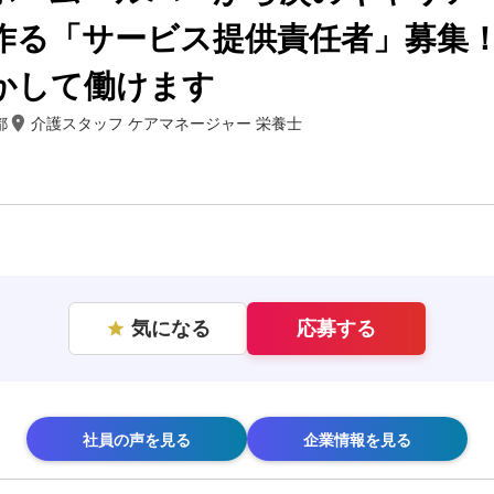
作る「サービス提供責任者」募集
かして働けます
room
都
介護スタッフ ケアマネージャー 栄養士
気になる
応募する
star
社員の声を見る
企業情報を見る