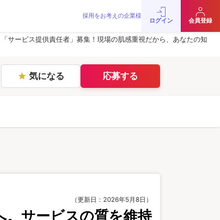
採用をお考えの企業様
をお考えの企業様
お問い合わせ
JobRainbow MAGAZINE
ログイン
会員登録
© 2016 JobRainbow Co.,Ltd.
る「サービス提供責任者」募集！現場の肌感重視だから、あなたの知
気になる
応募する
star
（更新日：2026年5月8日）
へ。サービスの質を維持