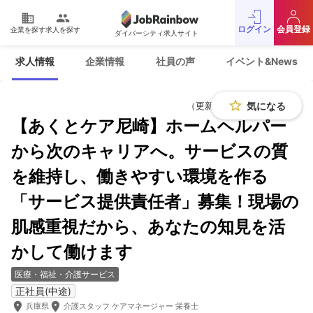
domain
people
ログイン
会員登録
企業を探す
求人を探す
ダイバーシティ求人サイト
運営会社
利用規約
求人情報
企業情報
社員の声
イベント&News
プライバシーポリシー
採用をお考えの企業様
お問い合わせ
JobRainbow MAGAZINE
star_border
気になる
（更新日：2026年5月8日）
【あくとケア尼崎】ホームヘルパー
© 2016 JobRainbow Co.,Ltd.
から次のキャリアへ。サービスの質
を維持し、働きやすい環境を作る
「サービス提供責任者」募集！現場の
肌感重視だから、あなたの知見を活
かして働けます
医療・福祉・介護サービス
正社員(中途)
room
room
兵庫県
介護スタッフ ケアマネージャー 栄養士